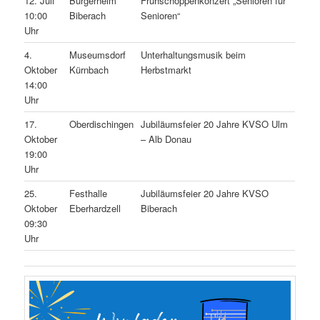
12. Juli
Bürgerheim
Frühschoppenkonzert „Senioren für
10:00
Biberach
Senioren“
Uhr
4.
Museumsdorf
Unterhaltungsmusik beim
Oktober
Kürnbach
Herbstmarkt
14:00
Uhr
17.
Oberdischingen
Jubiläumsfeier 20 Jahre KVSO Ulm
Oktober
– Alb Donau
19:00
Uhr
25.
Festhalle
Jubiläumsfeier 20 Jahre KVSO
Oktober
Eberhardzell
Biberach
09:30
Uhr