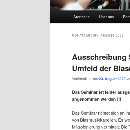
Hauptmenü
Startseite
Über uns
Fort
Zum
Zum
primären
sekundären
MONATSARCHIV:
AUGUST 2023
Inhalt
Inhalt
Ausschreibung 
springen
springen
Umfeld der Blas
Veröffentlicht am
23. August 2023
v
Das Seminar ist leider aus
angenommen werden !!!
Das Seminar richtet sich an in
von Blasmusikkapellen. Es we
Mikrofonierung vermittelt. Die