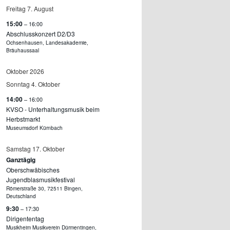
Freitag
7.
August
15:00
– 16:00
Abschlusskonzert D2/
D3
Ochsenhausen, Landesakademie,
Bräuhaussaal
Oktober 2026
Sonntag
4.
Oktober
14:00
– 16:00
KVSO - Unterhaltungsmusik beim
Herbstmarkt
Museumsdorf Kürnbach
Samstag
17.
Oktober
Ganztägig
Oberschwäbisches
Jugendblasmusikfestival
Römerstraße 30, 72511 Bingen,
Deutschland
9:30
– 17:30
Dirigententag
Musikheim Musikverein Dürmentingen,