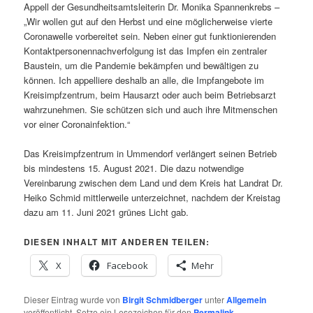
Appell der Gesundheitsamtsleiterin Dr. Monika Spannenkrebs –
„Wir wollen gut auf den Herbst und eine möglicherweise vierte
Coronawelle vorbereitet sein. Neben einer gut funktionierenden
Kontaktpersonennachverfolgung ist das Impfen ein zentraler
Baustein, um die Pandemie bekämpfen und bewältigen zu
können. Ich appelliere deshalb an alle, die Impfangebote im
Kreisimpfzentrum, beim Hausarzt oder auch beim Betriebsarzt
wahrzunehmen. Sie schützen sich und auch ihre Mitmenschen
vor einer Coronainfektion.“
Das Kreisimpfzentrum in Ummendorf verlängert seinen Betrieb
bis mindestens 15. August 2021. Die dazu notwendige
Vereinbarung zwischen dem Land und dem Kreis hat Landrat Dr.
Heiko Schmid mittlerweile unterzeichnet, nachdem der Kreistag
dazu am 11. Juni 2021 grünes Licht gab.
DIESEN INHALT MIT ANDEREN TEILEN:
X
Facebook
Mehr
Dieser Eintrag wurde von
Birgit Schmidberger
unter
Allgemein
veröffentlicht. Setze ein Lesezeichen für den
Permalink
.