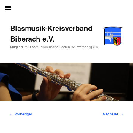
Blasmusik-Kreisverband Biberach e.V.
Blasmusik-Kreisverband
Biberach e.V.
Mitglied im Blasmusikverband Baden-Württemberg e.V.
Beitragsnavigation
←
Vorheriger
Nächster
→