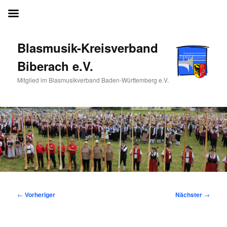
Blasmusik-Kreisverband Biberach e.V.
Blasmusik-Kreisverband
Biberach e.V.
Mitglied im Blasmusikverband Baden-Württemberg e.V.
Beitragsnavigation
←
Vorheriger
Nächster
→