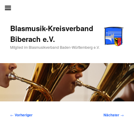
Blasmusik-Kreisverband Biberach e.V.
Blasmusik-Kreisverband
Biberach e.V.
Mitglied im Blasmusikverband Baden-Württemberg e.V.
Beitragsnavigation
←
Vorheriger
Nächster
→