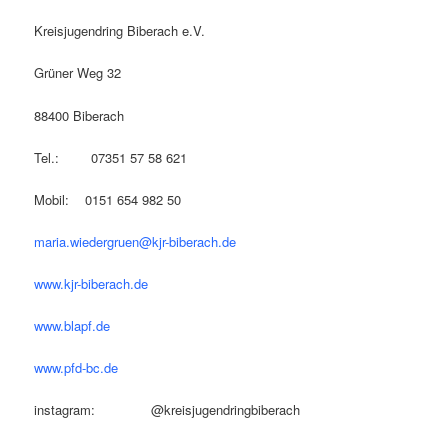
Kreisjugendring Biberach e.V.
Grüner Weg 32
88400 Biberach
Tel.: 07351 57 58 621
Mobil: 0151 654 982 50
maria.wiedergruen@kjr-biberach.de
www.kjr-biberach.de
www.blapf.de
www.pfd-bc.de
instagram: @kreisjugendringbiberach