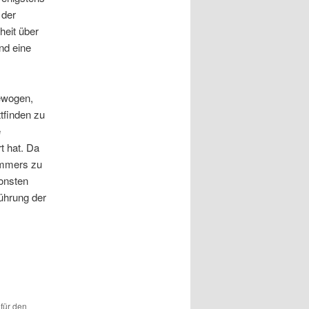
 der
heit über
nd eine
ewogen,
tfinden zu
e
t hat. Da
ommers zu
sonsten
führung der
 für den