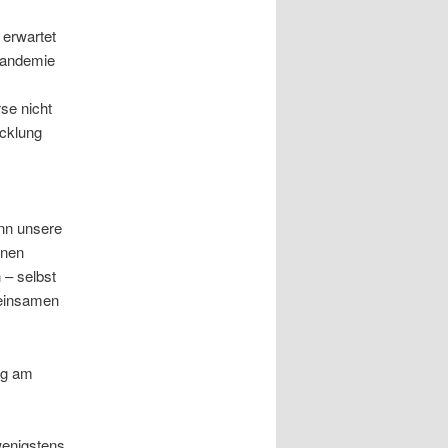
 erwartet
Pandemie
se nicht
icklung
nn unsere
inen
 – selbst
meinsamen
ng am
wenigstens