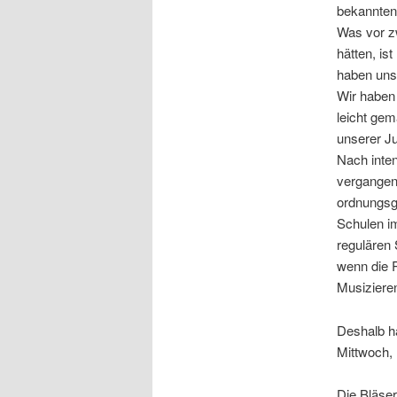
bekannten 
Was vor z
hätten, i
haben uns 
Wir haben 
leicht gem
unserer J
Nach inte
vergangen
ordnungsg
Schulen im
regulären 
wenn die 
Musizier
Deshalb h
Mittwoch,
Die Bläser