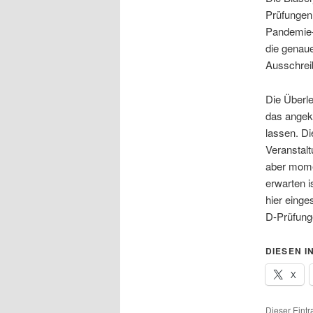
Prüfungen 
Pandemie-L
die genau
Ausschreib
Die Überl
das angekü
lassen. Di
Veranstal
aber mome
erwarten i
hier einge
D-Prüfung
DIESEN I
X
Dieser Eint