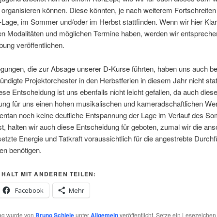
organisieren können. Diese könnten, je nach weiterem Fortschreiten
age, im Sommer und/oder im Herbst stattfinden. Wenn wir hier Klar
en Modalitäten und möglichen Termine haben, werden wir entspreche
ung veröffentlichen.
egungen, die zur Absage unserer D-Kurse führten, haben uns auch b
ndigte Projektorchester in den Herbstferien in diesem Jahr nicht stat
ese Entscheidung ist uns ebenfalls nicht leicht gefallen, da auch dies
tung für uns einen hohen musikalischen und kameradschaftlichen Wer
ntan noch keine deutliche Entspannung der Lage im Verlauf des S
st, halten wir auch diese Entscheidung für geboten, zumal wir die an
setzte Energie und Tatkraft voraussichtlich für die angestrebte Durch
en benötigen.
NHALT MIT ANDEREN TEILEN:
Facebook
Mehr
rag wurde von
Bruno Schiele
unter
Allgemein
veröffentlicht. Setze ein Lesezeichen