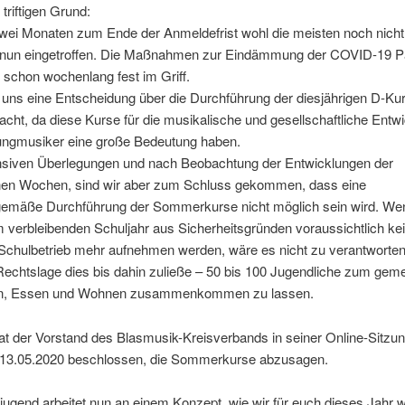
triftigen Grund:
wei Monaten zum Ende der Anmeldefrist wohl die meisten noch nicht
st nun eingetroffen. Die Maßnahmen zur Eindämmung der COVID-19 
schon wochenlang fest im Griff.
uns eine Entscheidung über die Durchführung der diesjährigen D-Kur
acht, da diese Kurse für die musikalische und gesellschaftliche Entw
ungmusiker eine große Bedeutung haben.
nsiven Überlegungen und nach Beobachtung der Entwicklungen der
en Wochen, sind wir aber zum Schluss gekommen, dass eine
emäße Durchführung der Sommerkurse nicht möglich sein wird. We
 verbleibenden Schuljahr aus Sicherheitsgründen voraussichtlich ke
Schulbetrieb mehr aufnehmen werden, wäre es nicht zu verantworten
Rechtslage dies bis dahin zuließe – 50 bis 100 Jugendliche zum ge
en, Essen und Wohnen zusammenkommen zu lassen.
at der Vorstand des Blasmusik-Kreisverbands in seiner Online-Sitzu
 13.05.2020 beschlossen, die Sommerkurse abzusagen.
jugend arbeitet nun an einem Konzept, wie wir für euch dieses Jahr 