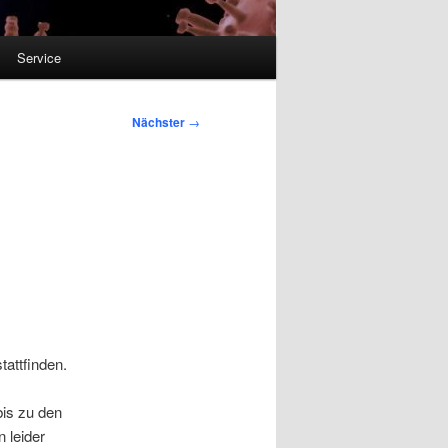
Service
Nächster
→
attfinden.
is zu den
 leider