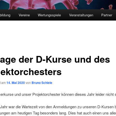
bildung
Vereine
Wertungsspiele
Veranstaltungen
Partner
age der D-Kurse und des
jektorchesters
ht am
14. Mai 2020
von
Bruno Schiele
kurse und unser Projektorchester können dieses Jahr leider nicht st
 Jahr war die Wartezeit von den Anmeldungen zu unseren D-Kursen b
ngen am heutigen Tag besonders lang. Dies hat auch einen uns allen