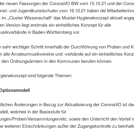
der neuen Fassungen der CoronaVO BW vom 15.10.21 und der Cor
unst- und Jugendkunstschulen vom 16.10.21 haben die Mitarbeiterin
r im „Cluster Wissenschaft“ das Muster-Hygienekonzept aktuell ange
en Version liegt erstmals ein einheitliches Konzept für alle
sikverbände in Baden-Württemberg vor.
in sehr wichtiger Schritt innerhalb der Durchführung von Proben und 
n alle Amateurmusikvereine und -verbände auf ein einheitliches Konz
 den Ordnungsämtern in den Kommunen berufen können.
gienekonzept sind folgende Themen:
Optionsmodell
tlichen Änderungen in Bezug zur Aktualisierung der CoronaVO ist da
ell, welches in der Basisstufe für
ungen/Proben/Versammlungen/etc. sowie den Unterricht den Vorteil m
ine weiteren Einschränkungen außer der Zugangskontrolle zu beinhalt