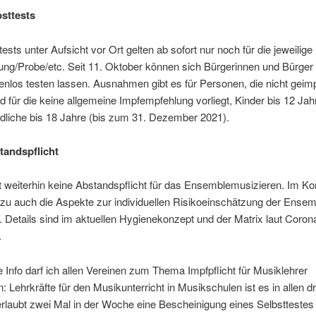
bsttests
tests unter Aufsicht vor Ort gelten ab sofort nur noch für die jeweilige
ung/Probe/etc. Seit 11. Oktober können sich Bürgerinnen und Bürger 
nlos testen lassen. Ausnahmen gibt es für Personen, die nicht geim
 für die keine allgemeine Impfempfehlung vorliegt, Kinder bis 12 Jah
dliche bis 18 Jahre (bis zum 31. Dezember 2021).
tandspflicht
 weiterhin keine Abstandspflicht für das Ensemblemusizieren. Im Ko
zu auch die Aspekte zur individuellen Risikoeinschätzung der Ensem
t. Details sind im aktuellen Hygienekonzept und der Matrix laut Coro
.
e Info darf ich allen Vereinen zum Thema Impfpflicht für Musiklehrer
en: Lehrkräfte für den Musikunterricht in Musikschulen ist es in allen d
erlaubt zwei Mal in der Woche eine Bescheinigung eines Selbstteste