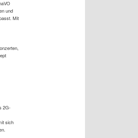
onaVO
nen und
passt. Mit
Konzerten,
ept
s 2G-
it sich
en.