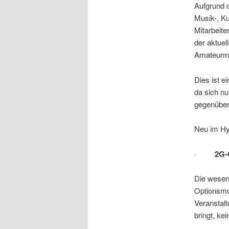
Aufgrund 
Musik-, K
Mitarbeite
der aktuell
Amateurmu
Dies ist e
da sich nu
gegenüber
Neu im Hy
·
2G-
Die wesen
Optionsmod
Veranstalt
bringt, ke