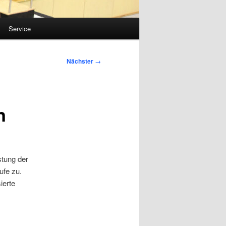
Service
Nächster
→
n
stung der
ufe zu.
ierte