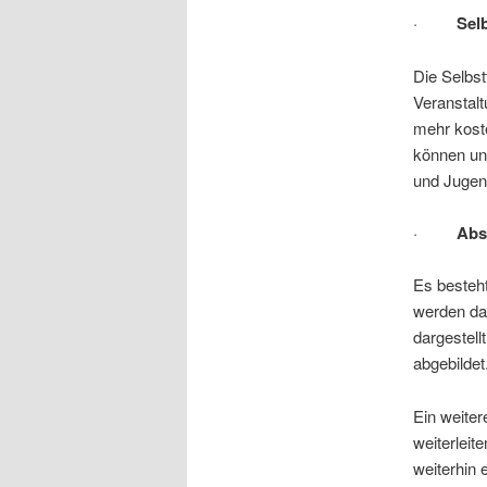
·
Sel
Die Selbst
Veranstalt
mehr koste
können und
und Jugen
·
Abs
Es besteht
werden da
dargestell
abgebildet
Ein weiter
weiterleit
weiterhin 