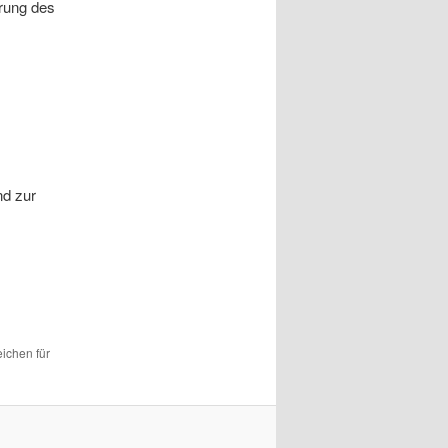
hrung des
nd zur
eichen für