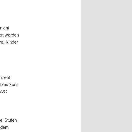
nicht
pft werden
re, Kinder
nzept
bles kurz
naVO
rei Stufen
s dem