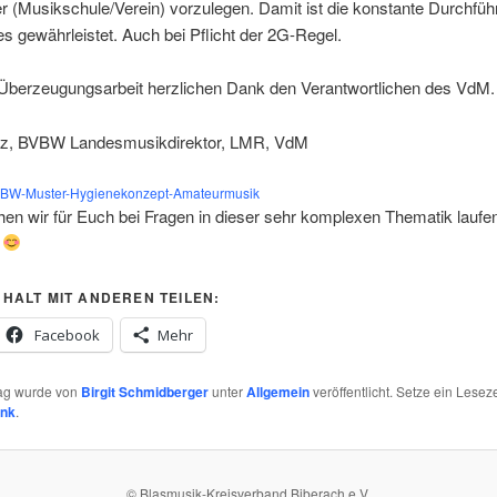
r (Musikschule/Verein) vorzulegen. Damit ist die konstante Durchfü
es gewährleistet. Auch bei Pflicht der 2G-Regel.
 Überzeugungsarbeit herzlichen Dank den Verantwortlichen des VdM.
tz, BVBW Landesmusikdirektor, LMR, VdM
-BW-Muster-Hygienekonzept-Amateurmusik
en wir für Euch bei Fragen in dieser sehr komplexen Thematik laufe
g
NHALT MIT ANDEREN TEILEN:
Facebook
Mehr
rag wurde von
Birgit Schmidberger
unter
Allgemein
veröffentlicht. Setze ein Lesez
ink
.
© Blasmusik-Kreisverband Biberach e.V.