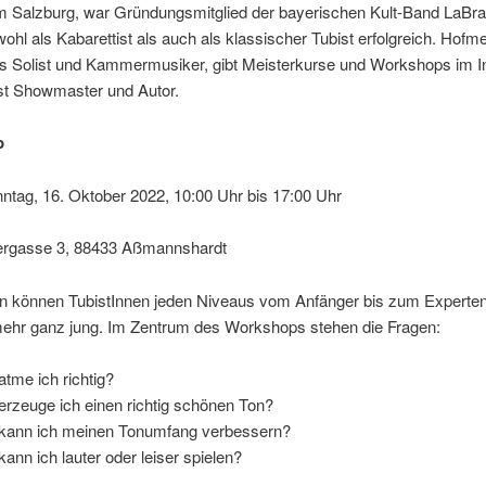
 Salzburg, war Gründungsmitglied der bayerischen Kult-Band LaB
wohl als Kabarettist als auch als klassischer Tubist erfolgreich. Hofmei
als Solist und Kammermusiker, gibt Meisterkurse und Workshops im I
ist Showmaster und Autor.
p
ntag, 16. Oktober 2022, 10:00 Uhr bis 17:00 Uhr
rgasse 3, 88433 Aßmannshardt
n können TubistInnen jeden Niveaus vom Anfänger bis zum Experten
 mehr ganz jung. Im Zentrum des Workshops stehen die Fragen:
atme ich richtig?
erzeuge ich einen richtig schönen Ton?
kann ich meinen Tonumfang verbessern?
kann ich lauter oder leiser spielen?