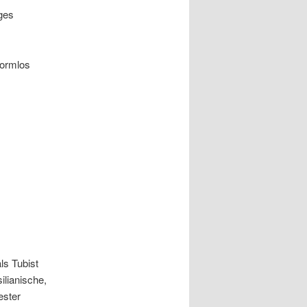
ges
formlos
ls Tubist
ilianische,
ester