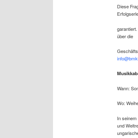
Diese Frag
Erfolgserl
garantiert
über die
Geschäfts
info@bmk
Musikkaba
Wann: Son
Wo: Weihe
In seinem 
und Weltre
ungarische