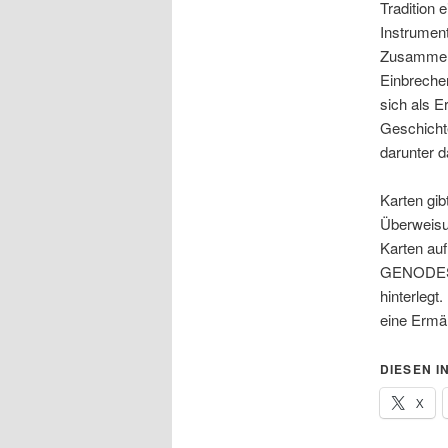
Tradition 
Instrument
Zusammenp
Einbreche
sich als E
Geschichte
darunter 
Karten gib
Überweisu
Karten au
GENODES1W
hinterlegt
eine Ermä
DIESEN I
X