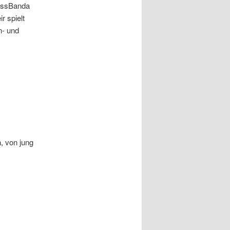
rassBanda
r spielt
n- und
, von jung