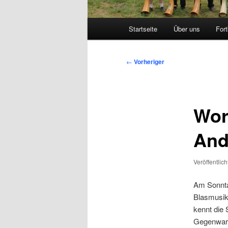
Hauptmenü
Startseite
Über uns
Fort
Zum
primären
Beitragsnavigation
←
Vorheriger
Inhalt
springen
Wor
And
Veröffentlic
Am Sonnta
Blasmusik
kennt die 
Gegenwart,