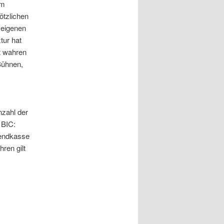
em
ötzlichen
seigenen
tur hat
t wahren
Bühnen,
zahl der
 BIC:
endkasse
ren gilt