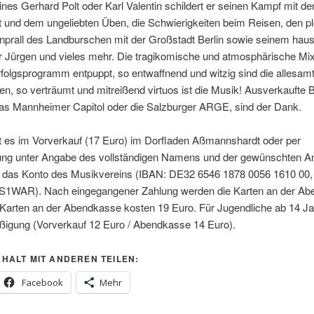
eines Gerhard Polt oder Karl Valentin schildert er seinen Kampf mit d
 und dem ungeliebten Üben, die Schwierigkeiten beim Reisen, den pl
rall des Landburschen mit der Großstadt Berlin sowie seinem hau
r Jürgen und vieles mehr. Die tragikomische und atmosphärische Mix
rfolgsprogramm entpuppt, so entwaffnend und witzig sind die allesam
n, so verträumt und mitreißend virtuos ist die Musik! Ausverkaufte 
das Mannheimer Capitol oder die Salzburger ARGE, sind der Dank.
t es im Vorverkauf (17 Euro) im Dorfladen Aßmannshardt oder per
ng unter Angabe des vollständigen Namens und der gewünschten An
f das Konto des Musikvereins (IBAN: DE32 6546 1878 0056 1610 00,
AR). Nach eingegangener Zahlung werden die Karten an der Ab
. Karten an der Abendkasse kosten 19 Euro. Für Jugendliche ab 14 Jah
ßigung (Vorverkauf 12 Euro / Abendkasse 14 Euro).
NHALT MIT ANDEREN TEILEN:
Facebook
Mehr