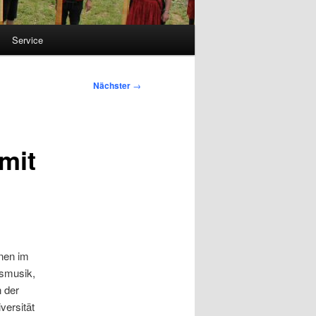
Service
Nächster
→
mit
nen im
asmusik,
n der
versität