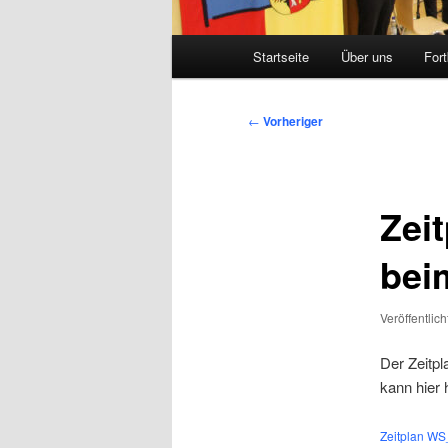
Hauptmenü
Startseite
Über uns
Fort
Zum
primären
Beitragsnavigation
←
Vorheriger
Inhalt
springen
Zei
bei
Veröffentlic
Der Zeitp
kann hier
Zeitplan W