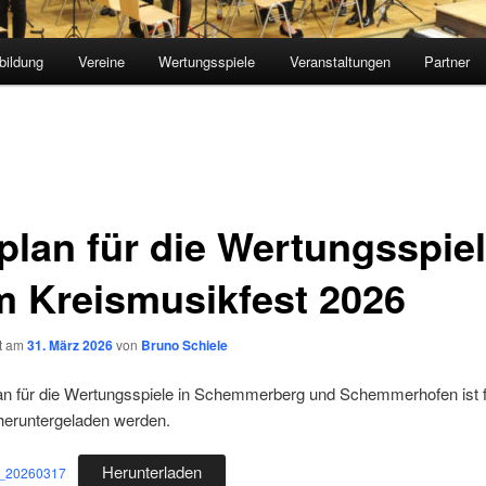
bildung
Vereine
Wertungsspiele
Veranstaltungen
Partner
tplan für die Wertungsspie
m Kreismusikfest 2026
ht am
31. März 2026
von
Bruno Schiele
lan für die Wertungsspiele in Schemmerberg und Schemmerhofen ist f
 heruntergeladen werden.
Herunterladen
S_20260317