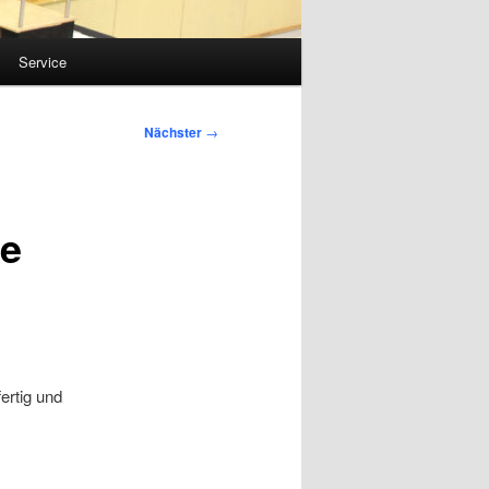
Service
Nächster
→
le
ertig und