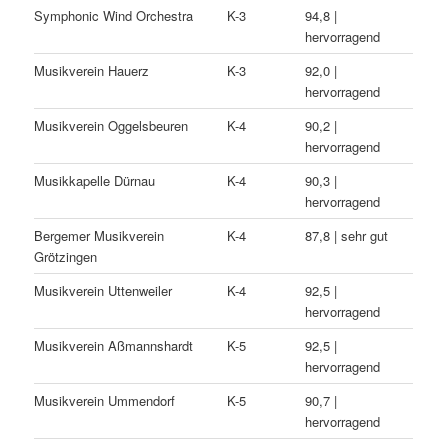
Symphonic Wind Orchestra
K-3
94,8 |
hervorragend
Musikverein Hauerz
K-3
92,0 |
hervorragend
Musikverein Oggelsbeuren
K-4
90,2 |
hervorragend
Musikkapelle Dürnau
K-4
90,3 |
hervorragend
Bergemer Musikverein
K-4
87,8 | sehr gut
Grötzingen
Musikverein Uttenweiler
K-4
92,5 |
hervorragend
Musikverein Aßmannshardt
K-5
92,5 |
hervorragend
Musikverein Ummendorf
K-5
90,7 |
hervorragend