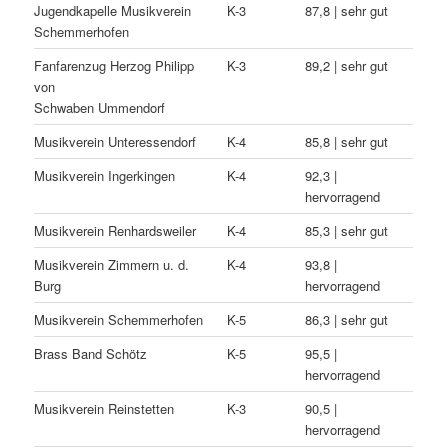
Jugendkapelle Musikverein
K-3
87,8 | sehr gut
Schemmerhofen
Fanfarenzug Herzog Philipp
K-3
89,2 | sehr gut
von
Schwaben Ummendorf
Musikverein Unteressendorf
K-4
85,8 | sehr gut
Musikverein Ingerkingen
K-4
92,3 |
hervorragend
Musikverein Renhardsweiler
K-4
85,3 | sehr gut
Musikverein Zimmern u. d.
K-4
93,8 |
Burg
hervorragend
Musikverein Schemmerhofen
K-5
86,3 | sehr gut
Brass Band Schötz
K-5
95,5 |
hervorragend
Musikverein Reinstetten
K-3
90,5 |
hervorragend