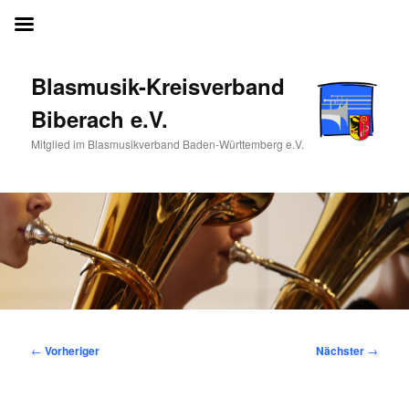
Blasmusik-Kreisverband Biberach e.V.
Blasmusik-Kreisverband
Biberach e.V.
Mitglied im Blasmusikverband Baden-Württemberg e.V.
Beitragsnavigation
←
Vorheriger
Nächster
→